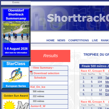
Events
HOME
NEWS
COMPETITIONS
LIVE
RANK
TROPHEE DU GRAN
Results
Finale 500 mètres 
--View Summary--
Race 47, Groupe B (1
Download selection
Finish
StartPos.
Nr.
Na
Schedule
1.
4
103
Ta
2.
5
104
Me
3.
3
47
El
Kid_On_Ice
4.
1
12
En
500 mètres
5.
2
55
Em
222 mètres
333 mètres
Race 48, Groupe A (1
Finish
StartPos.
Nr.
Na
Junior-E_W
1.
1
135
Le