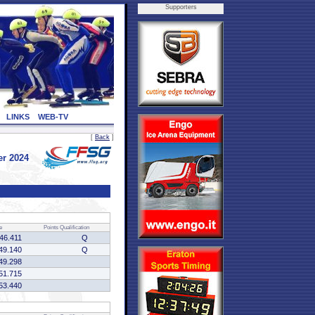
Supporters
LINKS
WEB-TV
[
Back
]
er 2024
e
Points
Qualification
46.411
Q
49.140
Q
49.298
51.715
53.440