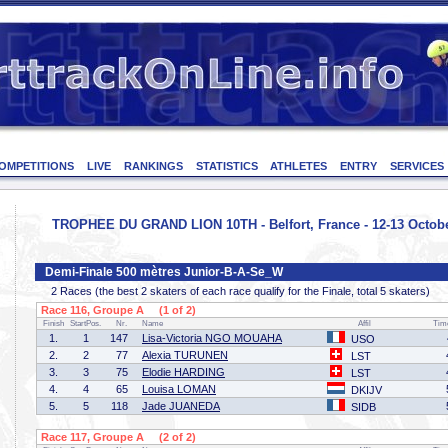
OMPETITIONS
LIVE
RANKINGS
STATISTICS
ATHLETES
ENTRY
SERVICES
TROPHEE DU GRAND LION 10TH - Belfort, France - 12-13 Octob
Demi-Finale 500 mètres Junior-B-A-Se_W
2 Races (the best 2 skaters of each race qualify for the Finale, total 5 skaters)
Race 116, Groupe A (1 of 2)
Finish
StartPos.
Nr.
Name
Affil
Tim
1.
1
147
Lisa-Victoria NGO MOUAHA
USO
2.
2
77
Alexia TURUNEN
LST
3.
3
75
Elodie HARDING
LST
4.
4
65
Louisa LOMAN
DKIJV
5.
5
118
Jade JUANEDA
SIDB
Race 117, Groupe A (2 of 2)