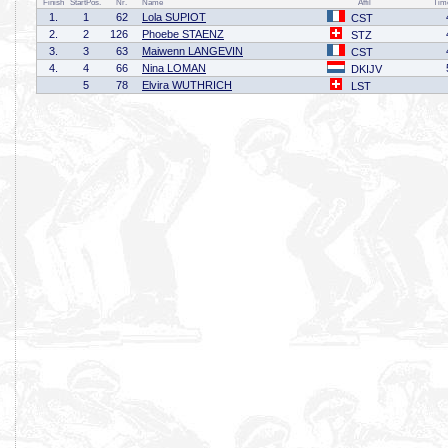
Finish
StartPos.
Nr.
Name
Affil
Tim
1.
1
62
Lola SUPIOT
CST
2.
2
126
Phoebe STAENZ
STZ
3.
3
63
Maiwenn LANGEVIN
CST
4.
4
66
Nina LOMAN
DKIJV
5
78
Elvira WUTHRICH
LST