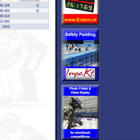
e
Points
Qualification
48.308
Q
48.402
Q
48.618
52.082
DNS