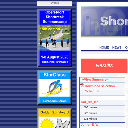
Events
HOME
NEWS
C
Results
--View Summary--
Download selection
Schedule
Kid_On_Ice
500 mètres
222 mètres
333 mètres
Junior-E_W