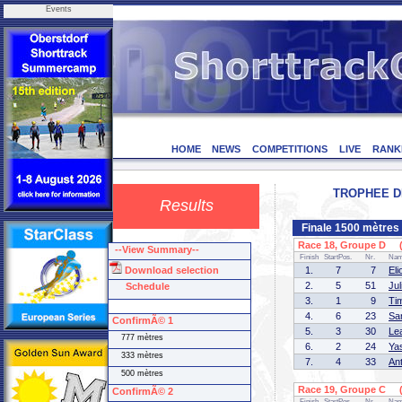
Events
HOME
NEWS
COMPETITIONS
LIVE
RANK
TROPHEE DE
Results
Finale 1500 mètres
Race 18, Groupe D (1
--View Summary--
Finish
StartPos.
Nr.
Na
Download selection
1.
7
7
El
2.
5
51
Ju
Schedule
3.
1
9
Ti
4.
6
23
Sa
ConfirmÃ© 1
5.
3
30
Le
777 mètres
6.
2
24
Ya
333 mètres
7.
4
33
An
500 mètres
Race 19, Groupe C (1
ConfirmÃ© 2
Finish
StartPos.
Nr.
Na