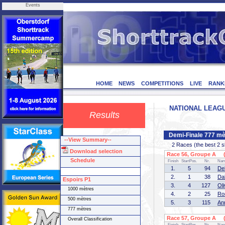
Events
HOME
NEWS
COMPETITIONS
LIVE
RANK
NATIONAL LEAGUE
Results
Demi-Finale 777 mè
--View Summary--
2 Races (the best 2 ska
Download selection
Race 56, Groupe A (1
Schedule
Finish
StartPos.
Nr.
Na
1.
5
94
De
2.
1
38
Da
Espoirs P1
3.
4
127
Ol
1000 mètres
4.
2
25
Ro
500 mètres
5.
3
115
An
777 mètres
Race 57, Groupe A (2
Overall Classification
Finish
StartPos.
Nr.
Na