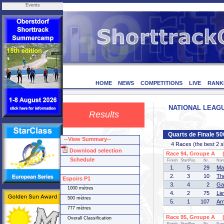
Events
HOME
NEWS
COMPETITIONS
LIVE
RANK
NATIONAL LEAGUE
Results
Quarts de Finale 50
--View Summary--
4 Races (the best 2 ska
Download selection
Race 94, Groupe A (1
Schedule
Finish
StartPos.
Nr.
Na
1.
5
29
Ma
2.
3
10
Th
Espoirs P1
3.
4
2
Ga
1000 mètres
4.
2
75
Li
500 mètres
5.
1
107
Ar
777 mètres
Race 95, Groupe A (2
Overall Classification
Finish
StartPos.
Nr.
Na