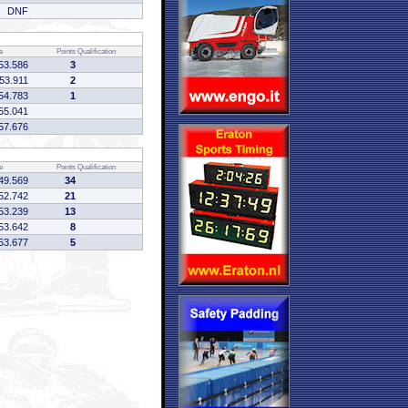
DNF
e
Points
Qualification
53.586
3
53.911
2
54.783
1
55.041
57.676
e
Points
Qualification
49.569
34
52.742
21
53.239
13
53.642
8
53.677
5