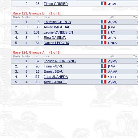
2
23
Timeo GRISIER
ASMB
Race 123, Groupe B (1 of 1)
Finish
StartPos.
Nr.
Name
Affil
Tim
1.
1
3
Faustine CHIRON
ACPG
2.
3
85
Amine BAGHDADI
RPV
3.
2
131
Leonie VANBESIEN
USF
4.
5
4
Elina DA SILVA
ACPG
5.
4
64
Darren LEDOUX
CNPV
Race 124, Groupe A (1 of 1)
Finish
StartPos.
Nr.
Name
Affil
Tim
1.
1
37
Laëlien NGONGANG
ASMV
2.
2
98
Taina FAVRE
RPV
3.
5
16
Ernest BEAU
ASMB
4.
3
117
Jade JUANEDA
SIDB
5.
4
18
Alixe CANAULT
ASMB