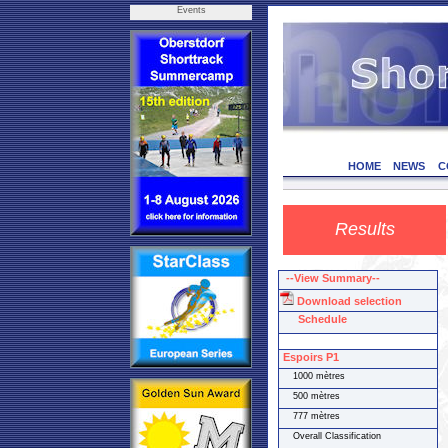
Events
HOME
NEWS
C
Results
--View Summary--
Download selection
Schedule
Espoirs P1
1000 mètres
500 mètres
777 mètres
Overall Classification