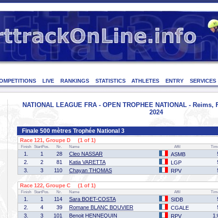
OMPETITIONS
LIVE
RANKINGS
STATISTICS
ATHLETES
ENTRY
SERVICES
NATIONAL LEAGUE FRA - OPEN TROPHEE NATIONAL - Reims, Fr
2024
Finale 500 mètres Trophée National 3
Race 121, Groupe D (1 of 1)
Finish
StartPos.
Nr.
Name
Affil
Tim
1.
1
28
Cleo NASSAR
ASMB
2.
2
81
Katia VARETTA
LGP
3.
3
110
Chayan THOMAS
RPV
Race 122, Groupe C (1 of 1)
Finish
StartPos.
Nr.
Name
Affil
Tim
1.
1
114
Sara BOET-COSTA
SIDB
2.
4
39
Romane BLANC BOUVIER
CGALE
3.
3
101
Benoit HENNEQUIN
1:
RPV