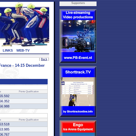
Supporters
LINKS
WEB-TV
[
Back
]
ance - 14-15 December
e
Points
Qualification
55.592
56.352
56.988
e
Points
Qualification
53.518
53.985
06.767