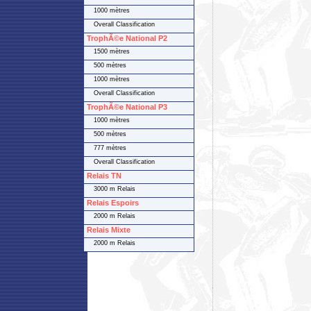
1000 mètres
Overall Classification
TrophÃ©e National P2
1500 mètres
500 mètres
1000 mètres
Overall Classification
TrophÃ©e National P3
1000 mètres
500 mètres
777 mètres
Overall Classification
Relais TN
3000 m Relais
Relais Espoirs
2000 m Relais
Relais Mixte
2000 m Relais