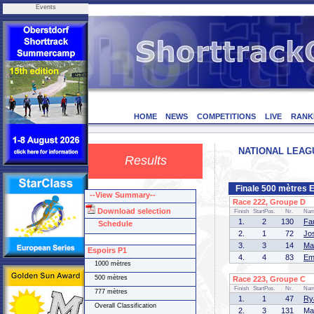
Events
HOME
NEWS
COMPETITIONS
LIVE
RANK
NATIONAL LEAGUE
Results
Finale 500 mètres 
--View Summary--
Race 222, Groupe D (
Download selection
Finish
StartPos.
Nr.
Na
1.
2
130
Fa
Schedule
2.
1
72
Jo
3.
3
14
Ma
Espoirs P1
4.
4
83
Em
1000 mètres
500 mètres
Race 223, Groupe C (
Finish
StartPos.
Nr.
Na
777 mètres
1.
1
47
Ry
Overall Classification
2.
3
131
Ma