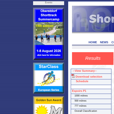
Events
HOME
NEWS
C
Results
--View Summary--
Download selection
Schedule
Espoirs P1
1000 mètres
500 mètres
777 mètres
Overall Classification