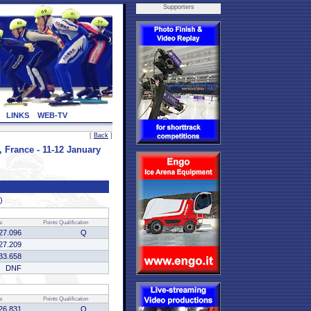
Supporters
LINKS
WEB-TV
[
Back
]
rance - 11-12 January
)
e
Points
Qualification
27.096
Q
27.209
33.658
DNF
e
Points
Qualification
26.831
Q