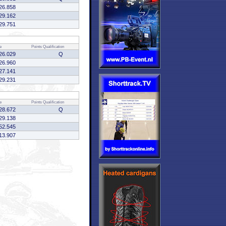
26.858
29.162
29.751
e
Points
Qualification
26.029
Q
26.960
27.141
29.231
e
Points
Qualification
28.672
Q
29.138
52.545
13.907