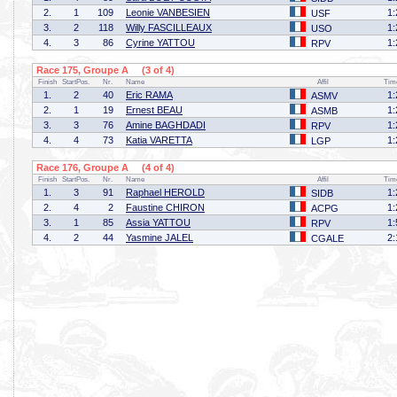
2.
1
109
Leonie VANBESIEN
1:
USF
3.
2
118
Willy FASCILLEAUX
1:
USO
4.
3
86
Cyrine YATTOU
1:
RPV
Race 175, Groupe A (3 of 4)
Finish
StartPos.
Nr.
Name
Affil
Tim
1.
2
40
Eric RAMA
1:
ASMV
2.
1
19
Ernest BEAU
1:
ASMB
3.
3
76
Amine BAGHDADI
1:
RPV
4.
4
73
Katia VARETTA
1:
LGP
Race 176, Groupe A (4 of 4)
Finish
StartPos.
Nr.
Name
Affil
Tim
1.
3
91
Raphael HEROLD
1:
SIDB
2.
4
2
Faustine CHIRON
1:
ACPG
3.
1
85
Assia YATTOU
1:
RPV
4.
2
44
Yasmine JALEL
2:
CGALE