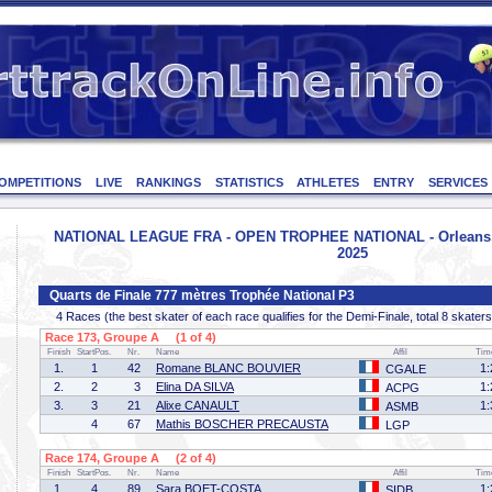
OMPETITIONS
LIVE
RANKINGS
STATISTICS
ATHLETES
ENTRY
SERVICES
NATIONAL LEAGUE FRA - OPEN TROPHEE NATIONAL - Orleans, F
2025
Quarts de Finale 777 mètres Trophée National P3
4 Races (the best skater of each race qualifies for the Demi-Finale, total 8 skaters
Race 173, Groupe A (1 of 4)
Finish
StartPos.
Nr.
Name
Affil
Tim
1.
1
42
Romane BLANC BOUVIER
1:
CGALE
2.
2
3
Elina DA SILVA
1:
ACPG
3.
3
21
Alixe CANAULT
1:
ASMB
4
67
Mathis BOSCHER PRECAUSTA
LGP
Race 174, Groupe A (2 of 4)
Finish
StartPos.
Nr.
Name
Affil
Tim
1.
4
89
Sara BOET-COSTA
1:
SIDB