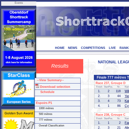
Events
HOME
NEWS
COMPETITIONS
LIVE
RANK
NATIONAL LEAGUE
Results
Finale 777 mètres 
--View Summary--
Race 237, Groupe D (
Download selection
Finish
StartPos.
Nr.
Na
1.
2
118
Wi
Schedule
2.
3
44
Ya
3.
4
73
Ka
Espoirs P1
4.
1
86
Cy
1000 mètres
500 mètres
Race 238, Groupe C (
Finish
StartPos.
Nr.
Na
777 mètres
1.
1
2
Fa
Overall Classification
2.
3
21
Al