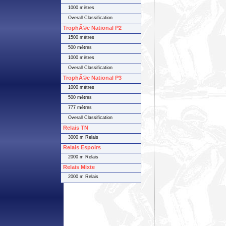
1000 mètres
Overall Classification
TrophÃ©e National P2
1500 mètres
500 mètres
1000 mètres
Overall Classification
TrophÃ©e National P3
1000 mètres
500 mètres
777 mètres
Overall Classification
Relais TN
3000 m Relais
Relais Espoirs
2000 m Relais
Relais Mixte
2000 m Relais