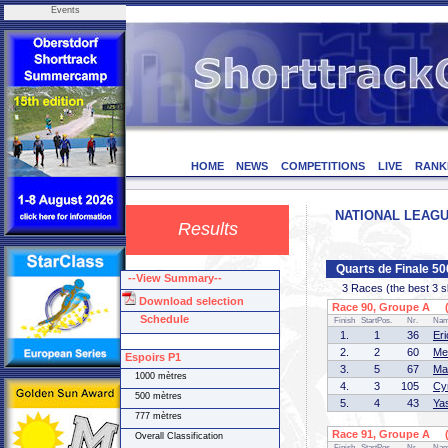
Events
HOME
NEWS
COMPETITIONS
LIVE
RANK
NATIONAL LEAGUE
Results
Quarts de Finale 5
--View Summary--
3 Races (the best 3 ska
Download selection
Race 90, Groupe A (1
Schedule
Finish
StartPos.
Nr.
Na
1.
1
36
Er
2.
2
60
Me
Espoirs P1
3.
5
67
Ma
1000 mètres
4.
3
105
Cy
500 mètres
5.
4
43
Ya
777 mètres
Race 91, Groupe A (2
Overall Classification
Finish
StartPos.
Nr.
Na