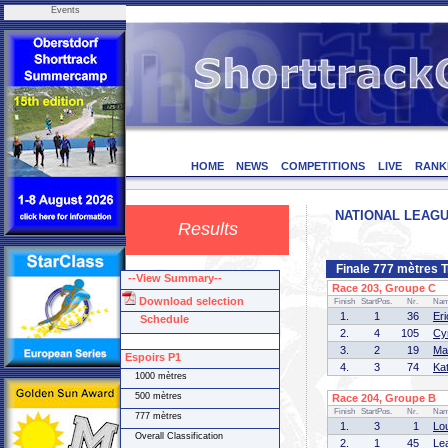
Events
HOME
NEWS
COMPETITIONS
LIVE
RANK
NATIONAL LEAGUE
Results
Finale 777 mètres 
--View Summary--
Race 203, Groupe C (
Download selection
Finish
StartPos.
Nr.
Na
1.
1
36
Er
Schedule
2.
4
105
Cy
3.
2
19
Ma
Espoirs P1
4.
3
74
Ka
1000 mètres
500 mètres
Race 204, Groupe B (
Finish
StartPos.
Nr.
Na
777 mètres
1.
3
1
Lo
Overall Classification
2.
1
45
Le