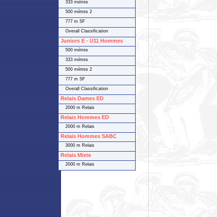
333 mètres
500 mètres 2
777 m SF
Overall Classification
Juniors E - U11 Hommes
500 mètres
333 mètres
500 mètres 2
777 m SF
Overall Classification
Relais Dames ED
2000 m Relais
Relais Hommes ED
2000 m Relais
Relais Hommes SABC
3000 m Relais
Relais Mixte
2000 m Relais