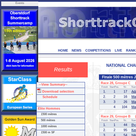
Events
HOME
NEWS
COMPETITIONS
LIVE
RANK
NATIONAL CHAMP
Results
Finale 500 mètres 
Race 28, Groupe C (1
--View Summary--
Finish
StartPos.
Nr.
Na
Download selection
1.
1
17
Ad
2.
2
16
Ma
Schedule
3.
3
26
Ma
4
104
Ma
Elite Hommes
1500 mètres
Race 29, Groupe B (1
500 mètres
Finish
StartPos.
Nr.
Na
1.
1
44
Ry
1000 mètres
2.
2
95
Ke
1500 m SF
3.
4
54
Ni