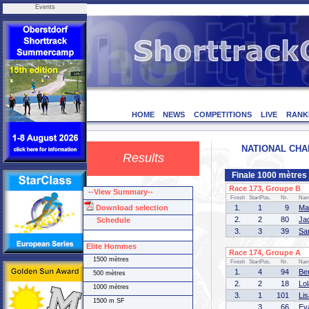
Events
HOME
NEWS
COMPETITIONS
LIVE
RANK
NATIONAL CHAMP
Results
Finale 1000 mètres
Race 173, Groupe B (
--View Summary--
Finish
StartPos.
Nr.
Na
Download selection
1.
1
9
Ma
2.
2
80
Ja
Schedule
3.
3
39
Sa
Elite Hommes
Race 174, Groupe A (
1500 mètres
Finish
StartPos.
Nr.
Na
1.
4
94
Be
500 mètres
2.
2
18
Lo
1000 mètres
3.
1
101
Li
1500 m SF
3
66
Ev