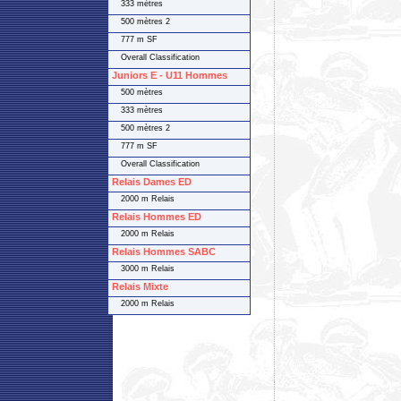
333 mètres
500 mètres 2
777 m SF
Overall Classification
Juniors E - U11 Hommes
500 mètres
333 mètres
500 mètres 2
777 m SF
Overall Classification
Relais Dames ED
2000 m Relais
Relais Hommes ED
2000 m Relais
Relais Hommes SABC
3000 m Relais
Relais Mixte
2000 m Relais