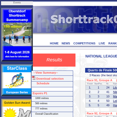
Events
HOME
NEWS
COMPETITIONS
LIVE
RANK
NATIONAL LEAGUE F
Results
Quarts de Finale 5
--View Summary--
3 Races (the best skate
Download selection
Race 91, Groupe A (1
Schedule
Finish
StartPos.
Nr.
Na
1.
1
24
Lé
2.
2
41
Ni
Espoirs P1
3.
3
10
Ma
1000 mètres
4.
4
50
Le
500 mètres
5.
5
49
Ha
777 mètres
Race 92, Groupe A (2
Overall Classification
Finish
StartPos.
Nr.
Na