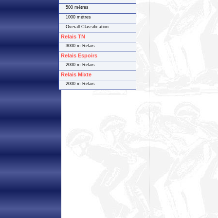
500 mètres
1000 mètres
Overall Classification
Relais TN
3000 m Relais
Relais Espoirs
2000 m Relais
Relais Mixte
2000 m Relais