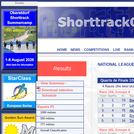
Events
HOME
NEWS
COMPETITIONS
LIVE
RANK
NATIONAL LEAGUE F
Results
Quarts de Finale 10
--View Summary--
4 Races (the best skate
Download selection
Race 104, Groupe A (
Schedule
Finish
StartPos.
Nr.
Na
1.
1
73
Ba
2.
2
77
Lo
Espoirs P1
3.
4
75
Al
1000 mètres
4.
5
82
Er
500 mètres
5.
3
16
Ti
777 mètres
Race 105, Groupe A (
Overall Classification
Finish
StartPos.
Nr.
Na