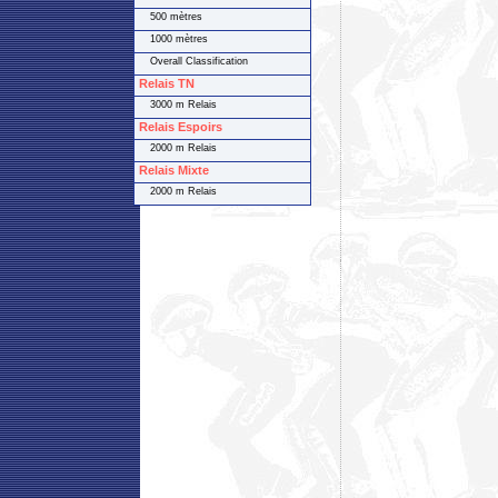
500 mètres
1000 mètres
Overall Classification
Relais TN
3000 m Relais
Relais Espoirs
2000 m Relais
Relais Mixte
2000 m Relais