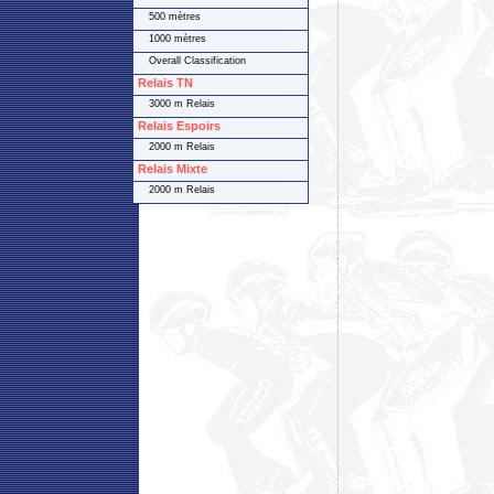
500 mètres
1000 mètres
Overall Classification
Relais TN
3000 m Relais
Relais Espoirs
2000 m Relais
Relais Mixte
2000 m Relais