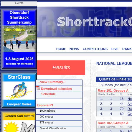
Events
HOME
NEWS
COMPETITIONS
LIVE
RANK
NATIONAL LEAGUE F
Results
Quarts de Finale 10
--View Summary--
3 Races (the best 2 ska
Download selection
Race 101, Groupe A (
Schedule
Finish
StartPos.
Nr.
Na
1.
1
13
No
2.
2
44
Am
Espoirs P1
3.
3
70
Ra
1000 mètres
4.
4
69
Cy
500 mètres
777 mètres
Race 102, Groupe A (
Finish
StartPos.
Nr.
Na
Overall Classification
1.
1
65
Ar