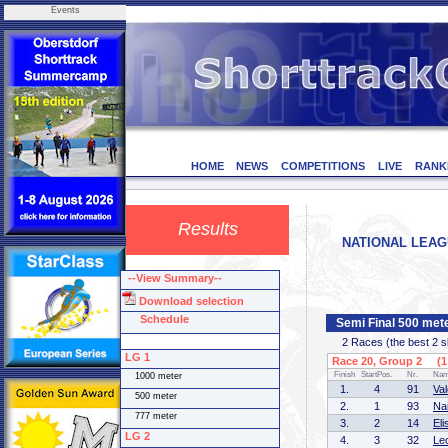
Events
HOME
NEWS
COMPETITIONS
LIVE
RANK
Results
NATIONAL LEAGU
--View Summary--
Download selection
Schedule
Semi Final 500 mete
2 Races (the best 2 ska
LG 1
Race 20, Group 2 (1 
Finish
StartPos.
Nr.
Na
1000 meter
1.
4
91
Va
500 meter
2.
1
93
Na
777 meter
3.
2
14
El
LG 2
4.
3
32
Le