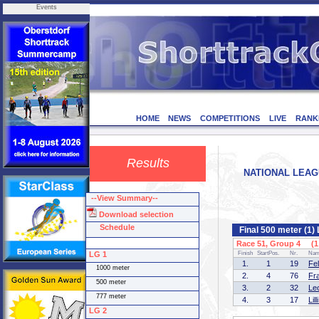
Events
HOME
NEWS
COMPETITIONS
LIVE
RANK
Results
NATIONAL LEAGU
--View Summary--
Download selection
Schedule
Final 500 meter (1)
Race 51, Group 4 (1 
LG 1
Finish
StartPos.
Nr.
Na
1.
1
19
Fe
1000 meter
2.
4
76
Fr
500 meter
3.
2
32
Le
777 meter
4.
3
17
Li
LG 2