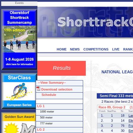
Events
HOME
NEWS
COMPETITIONS
LIVE
RANK
Results
NATIONAL LEAGU
--View Summary--
Download selection
Schedule
Semi Final 333 mete
2 Races (the best 2 ska
LG 1
Race 89, Group 2 (1 
Finish
StartPos.
Nr.
Na
1000 meter
1.
1
18
La
500 meter
2.
3
14
El
777 meter
3.
2
76
Fr
LG 2
4.
4
30
Em