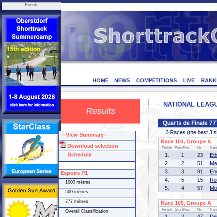
Events
HOME
NEWS
COMPETITIONS
LIVE
RANK
NATIONAL LEAGUE
Results
Quarts de Finale 7
3 Races (the best 3 ska
--View Summary--
Race 104, Groupe A (
Download selection
Finish
StartPos.
Nr.
Na
Schedule
1.
1
23
Et
2.
2
51
Ma
3.
3
91
En
Espoirs P1
4.
5
15
Ro
1000 mètres
5.
4
57
Mo
500 mètres
777 mètres
Race 105, Groupe A (
Finish
StartPos.
Nr.
Na
Overall Classification
1.
2
47
De