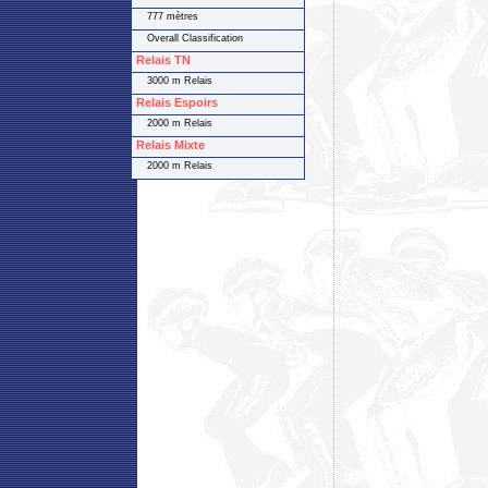
777 mètres
Overall Classification
Relais TN
3000 m Relais
Relais Espoirs
2000 m Relais
Relais Mixte
2000 m Relais