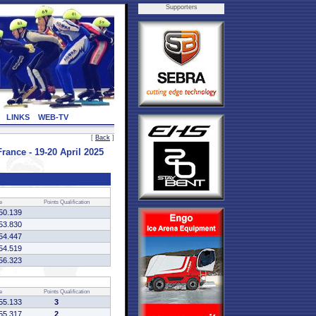
Supporters
LINKS
WEB-TV
[
Back
]
ce - 19-20 April 2025
e
Points
Qualification
50.139
53.830
54.447
54.519
56.323
e
Points
Qualification
55.133
3
55.317
2