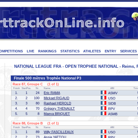
OMPETITIONS
LIVE
RANKINGS
STATISTICS
ATHLETES
ENTRY
SERVICES
NATIONAL LEAGUE FRA - OPEN TROPHEE NATIONAL - Reims, Fran
Finale 500 mètres Trophée National P3
Race 87, Groupe C (1 of 1)
Finish
StartPos.
Nr.
Name
Affil
Tim
1.
1
24
Eric RAMA
ASMV
2.
2
100
Mickael RIGAUD
USO
3.
3
80
Raphael HEROLD
SIDB
4.
4
70
Grégory THENAULT
RPV
5.
5
8
Maeva BRIQUET
ASMB
Race 88, Groupe B (1 of 1)
Finish
StartPos.
Nr.
Name
Affil
Tim
1.
1
89
Willy FASCILLEAUX
USO
2.
2
73
Assia YATTOU
RPV