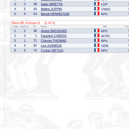
3.
3
38
Katia VARETTA
LGP
4.
5
26
Meline JUPPIN
CMSG
5.
4
54
Benoit HENNEQUIN
RPV
Race 89, Groupe A (1 of 1)
Finish
StartPos.
Nr.
Name
Affil
Tim
1.
2
40
Amine BAGHDADI
RPV
2.
3
1
Faustine CHIRON
ACPG
3.
1
71
Chayan THOMAS
RPV
4.
4
82
Leo JUANEDA
SIDB
5.
5
74
Cyrine YATTOU
RPV