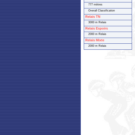
777 mètres
Overall Classification
Relais TN
3000 m Relais
Relais Espoirs
2000 m Relais
Relais Mixte
2000 m Relais