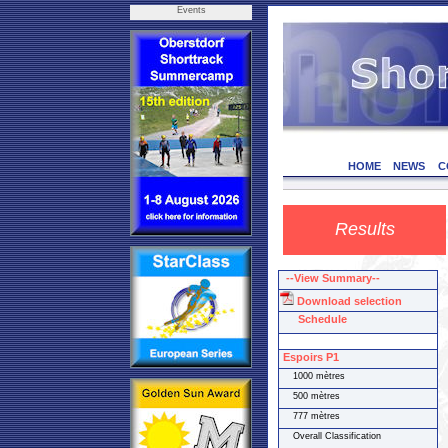
Events
HOME
NEWS
C
Results
--View Summary--
Download selection
Schedule
Espoirs P1
1000 mètres
500 mètres
777 mètres
Overall Classification