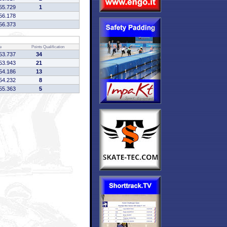
55.729
1
56.178
56.373
e
Points
Qualification
53.737
34
53.943
21
54.186
13
54.232
8
55.363
5