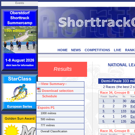
Events
HOME
NEWS
COMPETITIONS
LIVE
RANK
NATIONAL LEA
Results
Demi-Finale 333 mè
--View Summary--
2 Races (the best 2 ska
Download selection
Race 34, Groupe B (1
Schedule
Finish
StartPos.
Nr.
Na
1.
3
30
Al
2.
2
29
Ky
Espoirs P1
3.
5
133
Ke
1000 mètres
4.
1
145
Ev
500 mètres
5.
4
135
Je
777 mètres
Race 35, Groupe B (2
Overall Classification
Finish
StartPos.
Nr.
Na