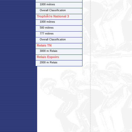
1000 mètres
Overall Classification
TrophÃ©e National 3
1000 mètres
500 mètres
777 mètres
Overall Classification
Relais TN
3000 m Relais
Relais Espoirs
2000 m Relais