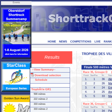
Events
HOME
NEWS
COMPETITIONS
LIVE
RANK
TROPHEE DES VILL
Results
Finale 500 mètres 
--View Summary--
Race 35, Groupe D (1
Download selection
Finish
StartPos.
Nr.
Na
1.
1
36
Al
Schedule
2.
2
26
Ma
3.
4
24
Er
TrophÃ©e GR1
4.
3
25
An
500 mètres
5.
5
33
Ma
222 mètres 2
Race 36, Groupe C (1
333 mètres
Finish
StartPos.
Nr.
Na
333 mètres 2
1.
2
34
Pa