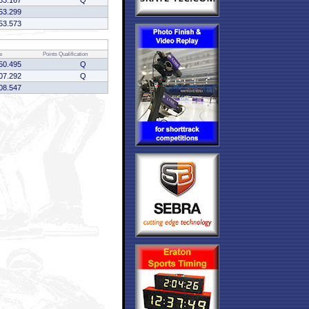
53.167
Q
53.299
53.573
e
Points
Qualification
50.495
Q
07.292
Q
08.547