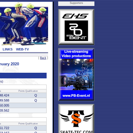
Supporters
LINKS
WEB-TV
[
Back
]
nuary 2020
rs)
e
Points
Qualification
48.424
Q
49.588
Q
50.005
28.562
e
Points
Qualification
51.722
Q