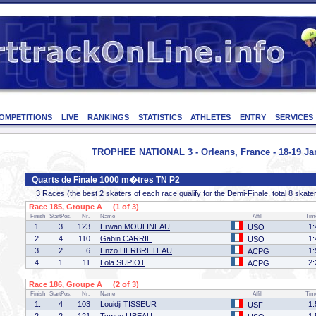
OMPETITIONS
LIVE
RANKINGS
STATISTICS
ATHLETES
ENTRY
SERVICES
TROPHEE NATIONAL 3 - Orleans, France - 18-19 Ja
Quarts de Finale 1000 m�tres TN P2
3 Races (the best 2 skaters of each race qualify for the Demi-Finale, total 8 skate
Race 185, Groupe A (1 of 3)
Finish
StartPos.
Nr.
Name
Affil
Tim
1.
3
123
Erwan MOULINEAU
1:
USO
2.
4
110
Gabin CARRIE
1:
USO
3.
2
6
Enzo HERBRETEAU
1:
ACPG
4.
1
11
Lola SUPIOT
2:
ACPG
Race 186, Groupe A (2 of 3)
Finish
StartPos.
Nr.
Name
Affil
Tim
1.
4
103
Louidji TISSEUR
1:
USF