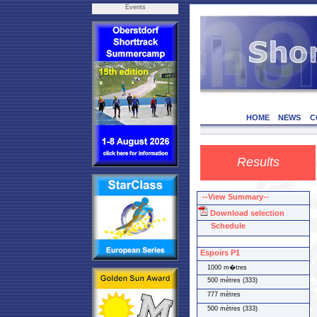
Events
HOME
NEWS
C
Results
--View Summary--
Download selection
Schedule
Espoirs P1
1000 m�tres
500 mètres (333)
777 mètres
500 mètres (333)