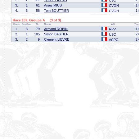
2.
2
121
Tymeo LIBEAU
1:
USO
3.
1
61
Anais MIUS
1:
CVGH
4.
3
56
Tom BOUTTIER
1:
CVGH
Race 187, Groupe A (3 of 3)
Finish
StartPos.
Nr.
Name
Affil
Tim
1.
3
79
Armand ROBIN
1:
RPV
2.
1
105
Simon BASTIER
2:
USO
3.
2
9
Clement LIEVRE
2:
ACPG