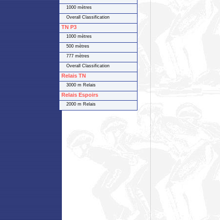
1000 mètres
Overall Classification
TN P3
1000 mètres
500 mètres
777 mètres
Overall Classification
Relais TN
3000 m Relais
Relais Espoirs
2000 m Relais