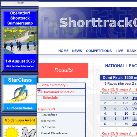
Events
HOME
NEWS
COMPETITIONS
LIVE
RANK
NATIONAL LEAGU
Results
Demi-Finale 1500 m
3 Races (the best 2 ska
--View Summary--
Race 62, Groupe A (1
Download selection
Finish
StartPos.
Nr.
Na
Schedule
1.
4
133
Ty
2.
3
122
Ba
3.
6
65
Vi
Espoirs P1
4.
5
10
En
1000 mètres
5.
1
137
Li
500 mètres
6.
2
79
Ma
777 mètres
Race 63, Groupe A (2
Overall Classification