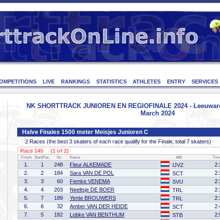
OMPETITIONS
LIVE
RANKINGS
STATISTICS
ATHLETES
ENTRY
SERVICES
NK SHORTTRACK JUNIOREN EN REGIOFINALE 2024 - Leeuwarden
March 2024
Halve Finales 1500 meter Meisjes Junioren C
2 Races (the best 3 skaters of each race qualify for the Finale, total 7 skaters)
Race 145 (1 of 2)
Finish
StartPos.
Nr.
Name
Affil
Tim
1.
1
248
Fleur ALKEMADE
2:
IJVZ
2.
2
184
Sara VAN DE POL
2:
SCT
3.
3
60
Femke VENEMA
2:
SVU
4.
4
203
Neeltsje DE BOER
2:
TRL
5.
7
189
Yente BROUWERS
2:
TRL
6.
6
32
Amber VAN DER HEIDE
2:
SCT
7.
5
182
Lobke VAN BENTHUM
2:
STB