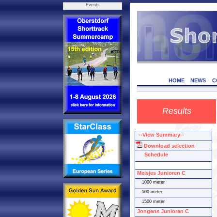
Events
HOME
NEWS
C
Results
--View Summary--
Download selection
Schedule
Meisjes Junioren C
1000 meter
500 meter
1500 meter
Jongens Junioren C