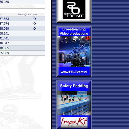
55.030
e
Points
Qualification
37.863
Q
37.974
Q
38.059
Q
38.141
41.441
46.847
10.655
25.369