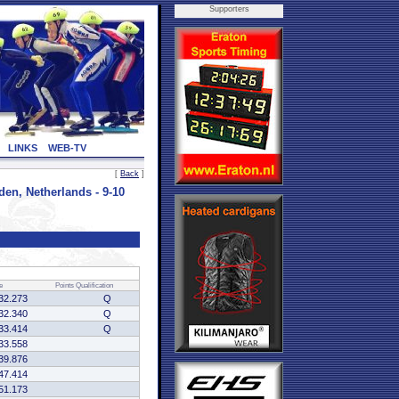
Supporters
LINKS
WEB-TV
[
Back
]
, Netherlands - 9-10
e
Points
Qualification
32.273
Q
32.340
Q
33.414
Q
33.558
39.876
47.414
51.173