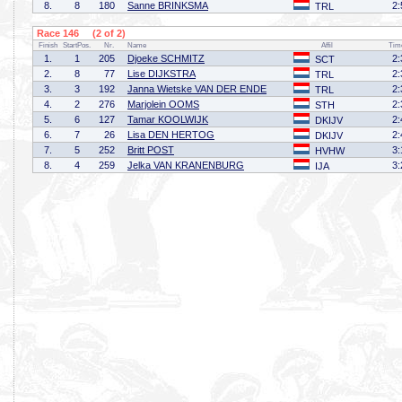
8.
8
180
Sanne BRINKSMA
2:
TRL
Race 146 (2 of 2)
Finish
StartPos.
Nr.
Name
Affil
Tim
1.
1
205
Djoeke SCHMITZ
2:
SCT
2.
8
77
Lise DIJKSTRA
2:
TRL
3.
3
192
Janna Wietske VAN DER ENDE
2:
TRL
4.
2
276
Marjolein OOMS
2:
STH
5.
6
127
Tamar KOOLWIJK
2:
DKIJV
6.
7
26
Lisa DEN HERTOG
2:
DKIJV
7.
5
252
Britt POST
3:
HVHW
8.
4
259
Jelka VAN KRANENBURG
3:
IJA