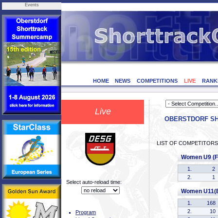
Events
HOME
NEWS
COMPETITIONS
LIVE
RANK
Live
OBERSTDORF SHO
LIST OF COMPETITORS
Women U9 (F
1.
2
2.
1
Select auto-reload time:
Women U11(
1.
168
2.
10
Program