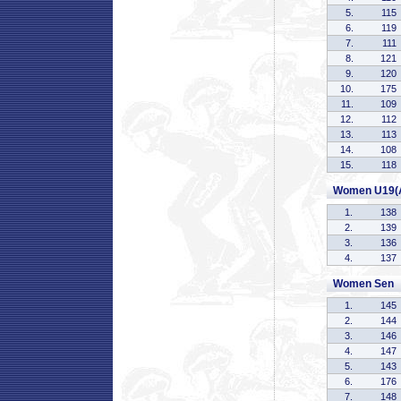
5.
115
6.
119
7.
111
8.
121
9.
120
10.
175
11.
109
12.
112
13.
113
14.
108
15.
118
Women U19(
1.
138
2.
139
3.
136
4.
137
Women Sen
1.
145
2.
144
3.
146
4.
147
5.
143
6.
176
7.
148