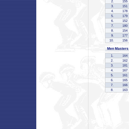
2.
155
3.
151
4.
178
5.
179
6.
152
7.
180
8.
154
9.
177
10.
156
Men Masters
1.
164
2.
162
3.
181
4.
167
5.
161
6.
165
7.
166
8.
163