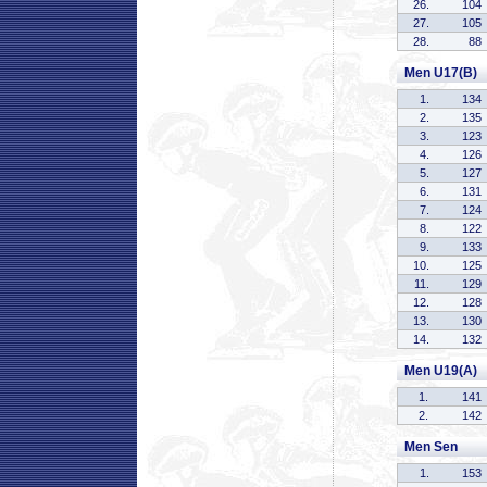
26.
104
27.
105
28.
88
Men U17(B)
1.
134
2.
135
3.
123
4.
126
5.
127
6.
131
7.
124
8.
122
9.
133
10.
125
11.
129
12.
128
13.
130
14.
132
Men U19(A)
1.
141
2.
142
Men Sen
1.
153