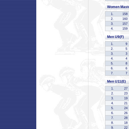
Women Mast
1.
158
2.
160
3.
157
4.
159
Men U9(F)
1.
9
2.
5
3.
3
4.
4
5.
8
6.
6
7.
7
Men U11(E)
1.
27
2.
23
3.
19
4.
21
5.
24
6.
26
7.
28
8.
18
9.
22