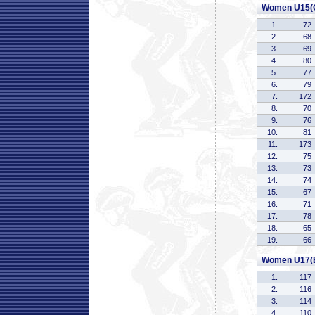
Women U15(
1.
72
2.
68
3.
69
4.
80
5.
77
6.
79
7.
172
8.
70
9.
76
10.
81
11.
173
12.
75
13.
73
14.
74
15.
67
16.
71
17.
78
18.
65
19.
66
Women U17(
1.
117
2.
116
3.
114
4.
110