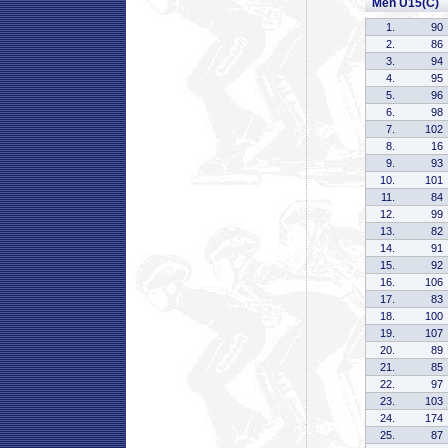
Men U15(C)
1.
90
2.
86
3.
94
4.
95
5.
96
6.
98
7.
102
8.
16
9.
93
10.
101
11.
84
12.
99
13.
82
14.
91
15.
92
16.
106
17.
83
18.
100
19.
107
20.
89
21.
85
22.
97
23.
103
24.
174
25.
87